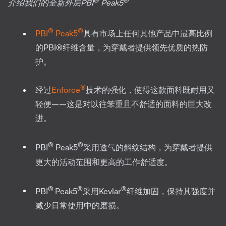
介绍我们的全新外层PBI
Peak5
®
®
PBI
Peak5
具有市场上任何其他产品中最高比例
的PBI®纤维含量，为穿戴者提供领先优质的热防
护。
®
经过
Enforce
技术的强化，使得这款面料既耐用又
轻便——这是对以往笨重且不舒适的面料的巨大改
进。
®
®
PBI
Peak5
采用透气的斜纹结构，为穿戴者提供
更大的活动范围和更高的工作舒适度。
®
®
®
PBI
Peak5
采用Kevlar
纤维加固，保持其强度并
减少日常使用中的磨损。