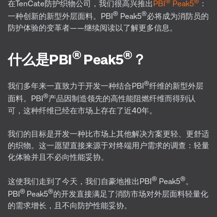
®
®
在TenCate防护织物公司，我们很高兴推出
PBI
Peak5
：
®
®
一种创新的新型外层面料。PBI
Peak5
必将成为消防员的
防护体验的变革者——继续阅读以了解更多信息。
®
®
什么是PBI
Peak5
？
®
我们多年来一直致力于开发一种结合PBI
纤维的新型外层
®
面料。PBI
产品因制造领先的高性能阻燃纤维而得到认
可，这种纤维已经在市场上存在了近40年。
我们的目标是开发一种比市场上其他解决方案更轻、更舒适
的织物。这一愿望直接来源于对终端用户需求的调查：轻量
化体验并且不必向性能妥协。
®
®
这使我们走到了今天，我们自豪地推出PBI
Peak5
。
®
®
PBI
Peak5
的开发直接满足了消防市场对外层面料轻量化
的需求增长，且不向防护性能妥协。