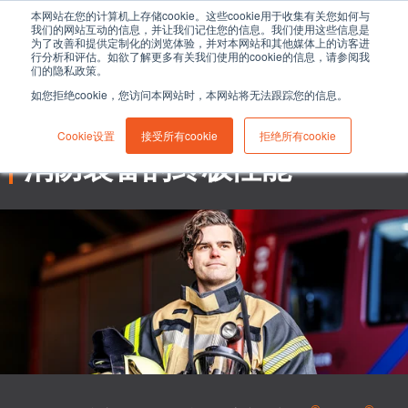
本网站在您的计算机上存储cookie。这些cookie用于收集有关您如何与
我们的网站互动的信息，并让我们记住您的信息。我们使用这些信息是
为了改善和提供定制化的浏览体验，并对本网站和其他媒体上的访客进
行分析和评估。如欲了解更多有关我们使用的cookie的信息，请参阅我
们的隐私政策。
如您拒绝cookie，您访问本网站时，本网站将无法跟踪您的信息。
-
-
耐久性
1 分钟阅读
27 六月 2024
为PBI® Peak5®做好准备：
Cookie设置
接受所有cookie
拒绝所有cookie
消防装备的终极性能