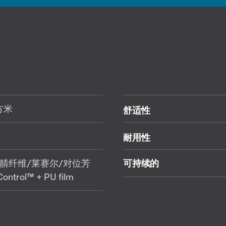
方米
舒适性
耐用性
腈纤维/莱赛尔/对位芳
可持续的
Control™ + PU film