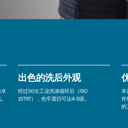
出色的洗后外观
防水
经过50次工业洗涤循环后（ISO
本
低。
15797），色牢度仍可达4-5级。
作
的