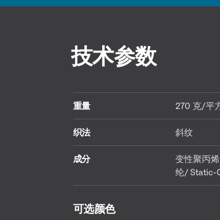
技术参数
重量
270 克/平
织法
斜纹
成分
变性聚丙烯
纶/ Static-
可选颜色