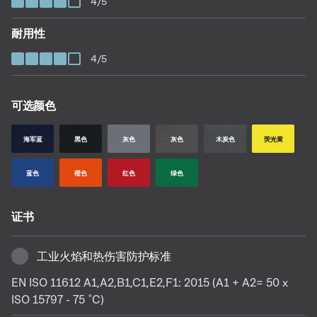
4/5
耐用性
4/5
可选颜色
海军蓝
黑色
灰色
灰色
木炭色
荧光黄
蓝色
橙色
红色
绿色
证书
工业火焰和热伤害防护标准
EN ISO 11612 A1,A2,B1,C1,E2,F1: 2015 (A1 + A2= 50 x
ISO 15797 - 75 ˚C)